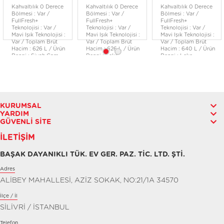
Kahvaltılık 0 Derece
Kahvaltılık 0 Derece
Kahvaltılık 0 Derece
Bölmesi : Var /
Bölmesi : Var /
Bölmesi : Var /
FullFresh+
FullFresh+
FullFresh+
Teknolojisi : Var /
Teknolojisi : Var /
Teknolojisi : Var /
Mavi Işık Teknolojisi :
Mavi Işık Teknolojisi :
Mavi Işık Teknolojisi :
Var / Toplam Brüt
Var / Toplam Brüt
Var / Toplam Brüt
Hacim : 626 L / Ürün
Hacim : 626 L / Ürün
Hacim : 640 L / Ürün
Rengi : Siyah Cam
Rengi : Leke
Rengi : Leke
Tutmayan İnoks
Tutmayan İnoks
KURUMSAL
YARDIM
GÜVENLI SITE
İLETIŞIM
BAŞAK DAYANIKLI TÜK. EV GER. PAZ. TİC. LTD. ŞTİ.
Adres
ALİBEY MAHALLESİ, AZİZ SOKAK, NO:21/1A 34570
İlçe / İl
SİLİVRİ / İSTANBUL
Telefon