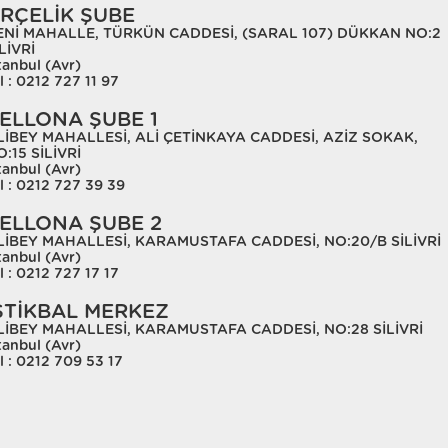
RÇELİK ŞUBE
ENİ MAHALLE, TÜRKÜN CADDESİ, (SARAL 107) DÜKKAN NO:2
LİVRİ
tanbul (Avr)
l : 0212 727 11 97
ELLONA ŞUBE 1
LİBEY MAHALLESİ, ALİ ÇETİNKAYA CADDESİ, AZİZ SOKAK,
:15 SİLİVRİ
tanbul (Avr)
l : 0212 727 39 39
ELLONA ŞUBE 2
LİBEY MAHALLESİ, KARAMUSTAFA CADDESİ, NO:20/B SİLİVRİ
tanbul (Avr)
l : 0212 727 17 17
STİKBAL MERKEZ
LİBEY MAHALLESİ, KARAMUSTAFA CADDESİ, NO:28 SİLİVRİ
tanbul (Avr)
l : 0212 709 53 17