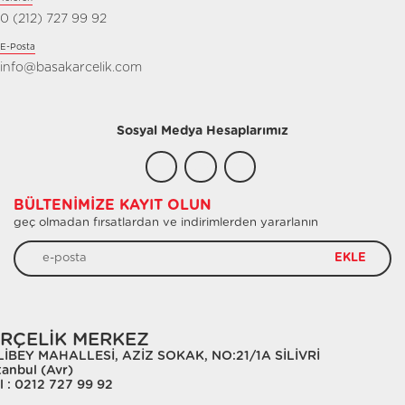
0 (212) 727 99 92
E-Posta
info@basakarcelik.com
Sosyal Medya Hesaplarımız
BÜLTENIMIZE KAYIT OLUN
geç olmadan fırsatlardan ve indirimlerden yararlanın
EKLE
RÇELİK MERKEZ
LİBEY MAHALLESİ, AZİZ SOKAK, NO:21/1A SİLİVRİ
tanbul (Avr)
l : 0212 727 99 92