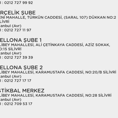
l : 0212 727 99 92
RÇELİK ŞUBE
ENİ MAHALLE, TÜRKÜN CADDESİ, (SARAL 107) DÜKKAN NO:2
LİVRİ
tanbul (Avr)
l : 0212 727 11 97
ELLONA ŞUBE 1
LİBEY MAHALLESİ, ALİ ÇETİNKAYA CADDESİ, AZİZ SOKAK,
:15 SİLİVRİ
tanbul (Avr)
l : 0212 727 39 39
ELLONA ŞUBE 2
LİBEY MAHALLESİ, KARAMUSTAFA CADDESİ, NO:20/B SİLİVRİ
tanbul (Avr)
l : 0212 727 17 17
STİKBAL MERKEZ
LİBEY MAHALLESİ, KARAMUSTAFA CADDESİ, NO:28 SİLİVRİ
tanbul (Avr)
l : 0212 709 53 17