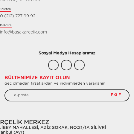
SİLİVRİ / İSTANBUL
Telefon
0 (212) 727 99 92
E-Posta
info@basakarcelik.com
Sosyal Medya Hesaplarımız
BÜLTENIMIZE KAYIT OLUN
geç olmadan fırsatlardan ve indirimlerden yararlanın
EKLE
RÇELİK MERKEZ
LİBEY MAHALLESİ, AZİZ SOKAK, NO:21/1A SİLİVRİ
tanbul (Avr)