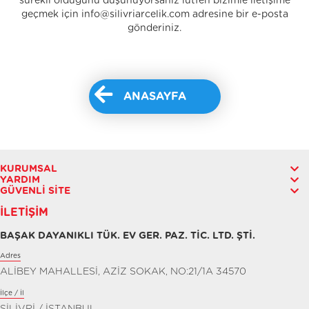
sürekli olduğunu düşünüyorsanız lütfen bizimle iletişime
geçmek için info@silivriarcelik.com adresine bir e-posta
gönderiniz.
ANASAYFA
KURUMSAL
YARDIM
GÜVENLI SITE
İLETIŞIM
BAŞAK DAYANIKLI TÜK. EV GER. PAZ. TİC. LTD. ŞTİ.
Adres
ALİBEY MAHALLESİ, AZİZ SOKAK, NO:21/1A 34570
İlçe / İl