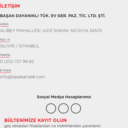
İLETIŞIM
BAŞAK DAYANIKLI TÜK. EV GER. PAZ. TİC. LTD. ŞTİ.
Adres
ALİBEY MAHALLESİ, AZİZ SOKAK, NO:21/1A 34570
İlçe / İl
SİLİVRİ / İSTANBUL
Telefon
0 (212) 727 99 92
E-Posta
info@basakarcelik.com
Sosyal Medya Hesaplarımız
BÜLTENIMIZE KAYIT OLUN
geç olmadan fırsatlardan ve indirimlerden yararlanın