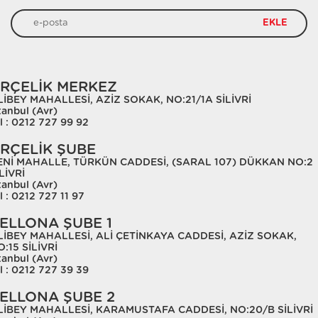
EKLE
RÇELİK MERKEZ
LİBEY MAHALLESİ, AZİZ SOKAK, NO:21/1A SİLİVRİ
tanbul (Avr)
l : 0212 727 99 92
RÇELİK ŞUBE
ENİ MAHALLE, TÜRKÜN CADDESİ, (SARAL 107) DÜKKAN NO:2
LİVRİ
tanbul (Avr)
l : 0212 727 11 97
ELLONA ŞUBE 1
LİBEY MAHALLESİ, ALİ ÇETİNKAYA CADDESİ, AZİZ SOKAK,
:15 SİLİVRİ
tanbul (Avr)
l : 0212 727 39 39
ELLONA ŞUBE 2
LİBEY MAHALLESİ, KARAMUSTAFA CADDESİ, NO:20/B SİLİVRİ