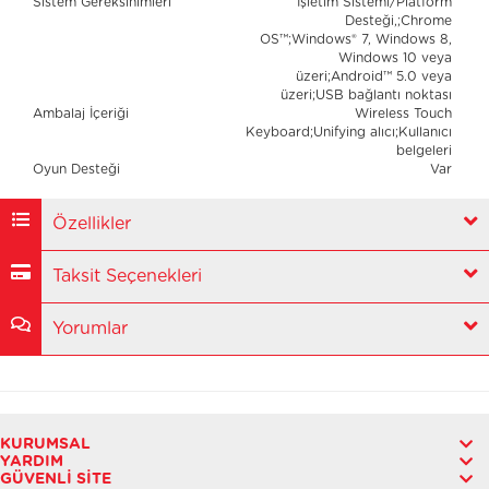
Sistem Gereksinimleri
İşletim Sistemi/Platform
Desteği,;Chrome
OS™;Windows® 7, Windows 8,
Windows 10 veya
üzeri;Android™ 5.0 veya
üzeri;USB bağlantı noktası
Ambalaj İçeriği
Wireless Touch
Keyboard;Unifying alıcı;Kullanıcı
belgeleri
Oyun Desteği
Var
Özellikler
Taksit Seçenekleri
Yorumlar
KURUMSAL
YARDIM
GÜVENLI SITE