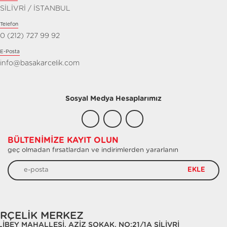
SİLİVRİ / İSTANBUL
Telefon
0 (212) 727 99 92
E-Posta
info@basakarcelik.com
Sosyal Medya Hesaplarımız
BÜLTENIMIZE KAYIT OLUN
geç olmadan fırsatlardan ve indirimlerden yararlanın
EKLE
RÇELİK MERKEZ
LİBEY MAHALLESİ, AZİZ SOKAK, NO:21/1A SİLİVRİ