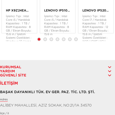
HP X9Z24EA...
LENOVO IP510...
LENOVO IP520...
İşlemci Tipi : Intel
İşlemci Tipi : Intel
İşlemci Tipi : Intel
Core i5 / Harddisk
Core i5 / Harddisk
Core İ7 / Harddisk
Kapasitesi : 1 TB /
Kapasitesi : 1 TB /
Kapasitesi : 1 TB /
RAM Kapasitesi : 8
RAM Kapasitesi : 8
RAM Kapasitesi : 12
GB / Ekran Boyutu :
GB / Ekran Boyutu :
GB / Ekran Boyutu :
15.6 in / İşletim
15.6 in
15.6 in / İşletim
Sistemi Özellikleri :
Sistemi Özellikleri :
Windows 10 Home
W10 HOME HIGH
64
END EM
KURUMSAL
YARDIM
GÜVENLI SITE
İLETIŞIM
BAŞAK DAYANIKLI TÜK. EV GER. PAZ. TİC. LTD. ŞTİ.
Adres
ALİBEY MAHALLESİ, AZİZ SOKAK, NO:21/1A 34570
İlçe / İl