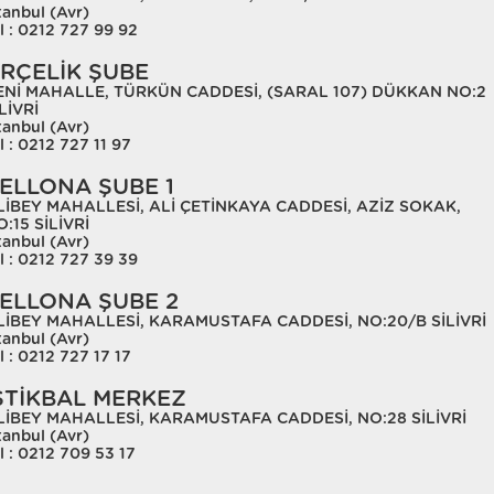
tanbul (Avr)
l : 0212 727 99 92
RÇELİK ŞUBE
ENİ MAHALLE, TÜRKÜN CADDESİ, (SARAL 107) DÜKKAN NO:2
LİVRİ
tanbul (Avr)
l : 0212 727 11 97
ELLONA ŞUBE 1
LİBEY MAHALLESİ, ALİ ÇETİNKAYA CADDESİ, AZİZ SOKAK,
:15 SİLİVRİ
tanbul (Avr)
l : 0212 727 39 39
ELLONA ŞUBE 2
LİBEY MAHALLESİ, KARAMUSTAFA CADDESİ, NO:20/B SİLİVRİ
tanbul (Avr)
l : 0212 727 17 17
STİKBAL MERKEZ
LİBEY MAHALLESİ, KARAMUSTAFA CADDESİ, NO:28 SİLİVRİ
tanbul (Avr)
l : 0212 709 53 17