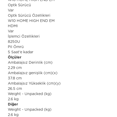
W10 HOME HIGH END EM
Optk Sürücü
Var
Optk Sürücü Özellikleri
W10 HOME HIGH END EM
HDMI
Var
İşlemci Özellikleri
8250U
Pil Ömrü
5 Saat'e kadar
Ölçüler
Ambalajsız Derinlik (cm)
2.29 cm
Ambalajsız genişlik (cm)(x)
37.8 cm
Ambalajsız Yükseklik (cm)(y)
26.5 cm
Weight - Unpacked (kg)
2.6 kg
Diğer
Weight - Unpacked (kg)
2.6 kg