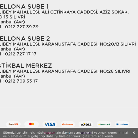
ELLONA ŞUBE 1
LİBEY MAHALLESİ, ALİ ÇETİNKAYA CADDESİ, AZİZ SOKAK,
:15 SİLİVRİ
tanbul (Avr)
l : 0212 727 39 39
ELLONA ŞUBE 2
LİBEY MAHALLESİ, KARAMUSTAFA CADDESİ, NO:20/B SİLİVRİ
tanbul (Avr)
l : 0212 727 17 17
STİKBAL MERKEZ
LİBEY MAHALLESİ, KARAMUSTAFA CADDESİ, NO:28 SİLİVRİ
tanbul (Avr)
l : 0212 709 53 17
Sitemizi geliştirmek, müşterilerimizin davranış analizlerini yapmak, deneyiminizi
ve hizmetlerimizi geliştirip daha iyi hale getirmek için sitemizde kendi