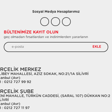
Sosyal Medya Hesaplarımız
BÜLTENIMIZE KAYIT OLUN
geç olmadan fırsatlardan ve indirimlerden yararlanın
EKLE
RÇELİK MERKEZ
LİBEY MAHALLESİ, AZİZ SOKAK, NO:21/1A SİLİVRİ
tanbul (Avr)
l : 0212 727 99 92
RÇELİK ŞUBE
ENİ MAHALLE, TÜRKÜN CADDESİ, (SARAL 107) DÜKKAN NO:2
LİVRİ
tanbul (Avr)
l : 0212 727 11 97