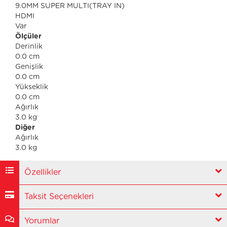
9.0MM SUPER MULTI(TRAY IN)
HDMI
Var
Ölçüler
Derinlik
0.0 cm
Genişlik
0.0 cm
Yükseklik
0.0 cm
Ağırlık
3.0 kg
Diğer
Ağırlık
3.0 kg
Özellikler
Taksit Seçenekleri
Yorumlar