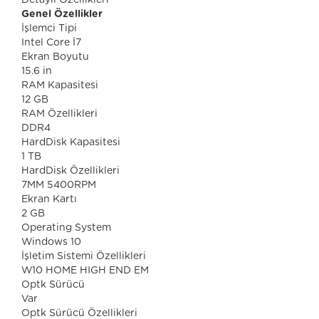
Detaylı Özellikleri
Genel Özellikler
İşlemci Tipi
Intel Core İ7
Ekran Boyutu
15.6 in
RAM Kapasitesi
12 GB
RAM Özellikleri
DDR4
HardDisk Kapasitesi
1 TB
HardDisk Özellikleri
7MM 5400RPM
Ekran Kartı
2 GB
Operating System
Windows 10
İşletim Sistemi Özellikleri
W10 HOME HIGH END EM
Optk Sürücü
Var
Optk Sürücü Özellikleri