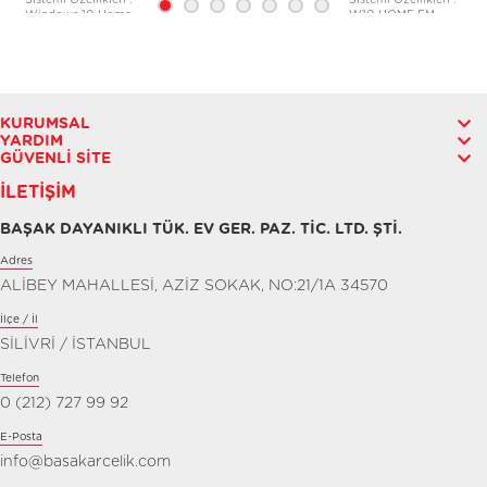
Sistemi Özellikleri :
Sistemi Özellikleri :
Windows 10 Home
W10 HOME EM
64
KURUMSAL
YARDIM
GÜVENLI SITE
İLETIŞIM
BAŞAK DAYANIKLI TÜK. EV GER. PAZ. TİC. LTD. ŞTİ.
Adres
ALİBEY MAHALLESİ, AZİZ SOKAK, NO:21/1A 34570
İlçe / İl
SİLİVRİ / İSTANBUL
Telefon
0 (212) 727 99 92
E-Posta
info@basakarcelik.com