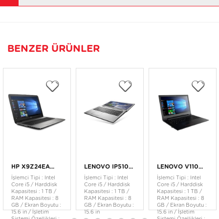
BENZER ÜRÜNLER
HP X9Z24EA...
LENOVO IP510...
LENOVO V110...
İşlemci Tipi : Intel
İşlemci Tipi : Intel
İşlemci Tipi : Intel
Core i5 / Harddisk
Core i5 / Harddisk
Core i5 / Harddisk
Kapasitesi : 1 TB /
Kapasitesi : 1 TB /
Kapasitesi : 1 TB /
RAM Kapasitesi : 8
RAM Kapasitesi : 8
RAM Kapasitesi : 8
GB / Ekran Boyutu :
GB / Ekran Boyutu :
GB / Ekran Boyutu :
15.6 in / İşletim
15.6 in
15.6 in / İşletim