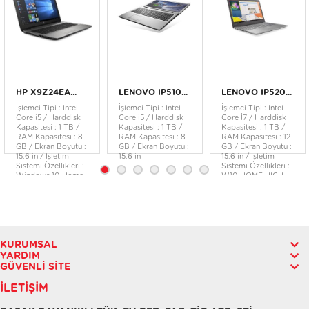
HP X9Z24EA...
LENOVO IP510...
LENOVO IP520...
İşlemci Tipi : Intel
İşlemci Tipi : Intel
İşlemci Tipi : Intel
Core i5 / Harddisk
Core i5 / Harddisk
Core İ7 / Harddisk
Kapasitesi : 1 TB /
Kapasitesi : 1 TB /
Kapasitesi : 1 TB /
RAM Kapasitesi : 8
RAM Kapasitesi : 8
RAM Kapasitesi : 12
GB / Ekran Boyutu :
GB / Ekran Boyutu :
GB / Ekran Boyutu :
15.6 in / İşletim
15.6 in
15.6 in / İşletim
Sistemi Özellikleri :
Sistemi Özellikleri :
Windows 10 Home
W10 HOME HIGH
64
END EM
KURUMSAL
YARDIM
GÜVENLI SITE
İLETIŞIM