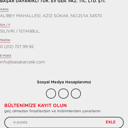
BAŞAK DAYANIKLI TÜK. EV GER. PAZ. TİC. LTD. ŞTİ.
Adres
ALİBEY MAHALLESİ, AZİZ SOKAK, NO:21/1A 34570
İlçe / İl
SİLİVRİ / İSTANBUL
Telefon
0 (212) 727 99 92
E-Posta
info@basakarcelik.com
Sosyal Medya Hesaplarımız
BÜLTENIMIZE KAYIT OLUN
geç olmadan fırsatlardan ve indirimlerden yararlanın
EKLE