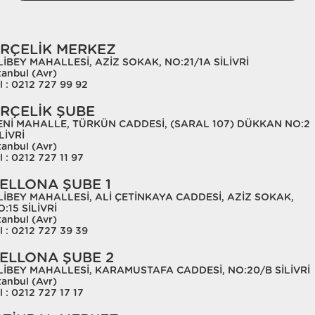
RÇELİK MERKEZ
LİBEY MAHALLESİ, AZİZ SOKAK, NO:21/1A SİLİVRİ
tanbul (Avr)
l : 0212 727 99 92
RÇELİK ŞUBE
ENİ MAHALLE, TÜRKÜN CADDESİ, (SARAL 107) DÜKKAN NO:2
LİVRİ
tanbul (Avr)
l : 0212 727 11 97
ELLONA ŞUBE 1
LİBEY MAHALLESİ, ALİ ÇETİNKAYA CADDESİ, AZİZ SOKAK,
:15 SİLİVRİ
tanbul (Avr)
l : 0212 727 39 39
ELLONA ŞUBE 2
LİBEY MAHALLESİ, KARAMUSTAFA CADDESİ, NO:20/B SİLİVRİ
tanbul (Avr)
l : 0212 727 17 17