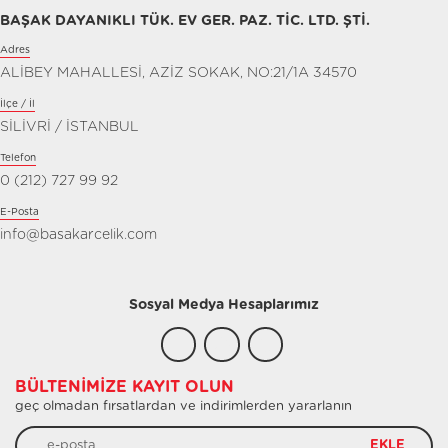
BAŞAK DAYANIKLI TÜK. EV GER. PAZ. TİC. LTD. ŞTİ.
Adres
ALİBEY MAHALLESİ, AZİZ SOKAK, NO:21/1A 34570
İlçe / İl
SİLİVRİ / İSTANBUL
Telefon
0 (212) 727 99 92
E-Posta
info@basakarcelik.com
Sosyal Medya Hesaplarımız
BÜLTENIMIZE KAYIT OLUN
geç olmadan fırsatlardan ve indirimlerden yararlanın
EKLE