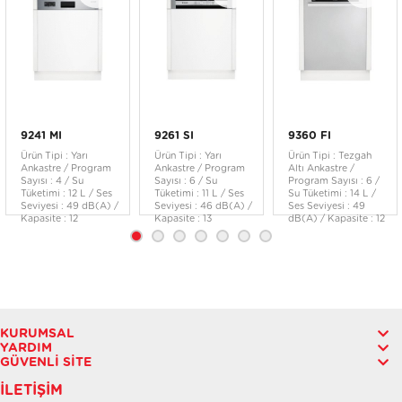
9241 MI
9261 SI
9360 FI
Ürün Tipi : Yarı
Ürün Tipi : Yarı
Ürün Tipi : Tezgah
Ankastre / Program
Ankastre / Program
Altı Ankastre /
Sayısı : 4 / Su
Sayısı : 6 / Su
Program Sayısı : 6 /
Tüketimi : 12 L / Ses
Tüketimi : 11 L / Ses
Su Tüketimi : 14 L /
Seviyesi : 49 dB(A) /
Seviyesi : 46 dB(A) /
Ses Seviyesi : 49
Kapasite : 12
Kapasite : 13
dB(A) / Kapasite : 12
KURUMSAL
YARDIM
GÜVENLI SITE
İLETIŞIM