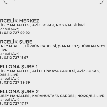
RÇELİK MERKEZ
LİBEY MAHALLESİ, AZİZ SOKAK, NO:21/1A SİLİVRİ
tanbul (Avr)
l : 0212 727 99 92
RÇELİK ŞUBE
ENİ MAHALLE, TÜRKÜN CADDESİ, (SARAL 107) DÜKKAN NO:2
LİVRİ
tanbul (Avr)
l : 0212 727 11 97
ELLONA ŞUBE 1
LİBEY MAHALLESİ, ALİ ÇETİNKAYA CADDESİ, AZİZ SOKAK,
:15 SİLİVRİ
tanbul (Avr)
l : 0212 727 39 39
ELLONA ŞUBE 2
LİBEY MAHALLESİ, KARAMUSTAFA CADDESİ, NO:20/B SİLİVRİ
tanbul (Avr)
l : 0212 727 17 17