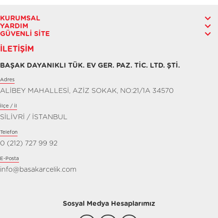
KURUMSAL
YARDIM
GÜVENLI SITE
İLETIŞIM
BAŞAK DAYANIKLI TÜK. EV GER. PAZ. TİC. LTD. ŞTİ.
Adres
ALİBEY MAHALLESİ, AZİZ SOKAK, NO:21/1A 34570
İlçe / İl
SİLİVRİ / İSTANBUL
Telefon
0 (212) 727 99 92
E-Posta
info@basakarcelik.com
Sosyal Medya Hesaplarımız