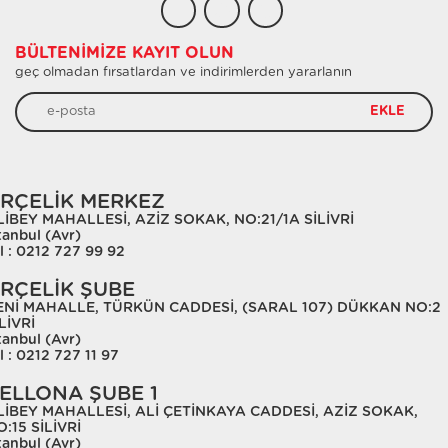
BÜLTENIMIZE KAYIT OLUN
geç olmadan fırsatlardan ve indirimlerden yararlanın
EKLE
RÇELİK MERKEZ
LİBEY MAHALLESİ, AZİZ SOKAK, NO:21/1A SİLİVRİ
tanbul (Avr)
l : 0212 727 99 92
RÇELİK ŞUBE
ENİ MAHALLE, TÜRKÜN CADDESİ, (SARAL 107) DÜKKAN NO:2
LİVRİ
tanbul (Avr)
l : 0212 727 11 97
ELLONA ŞUBE 1
LİBEY MAHALLESİ, ALİ ÇETİNKAYA CADDESİ, AZİZ SOKAK,
:15 SİLİVRİ
tanbul (Avr)