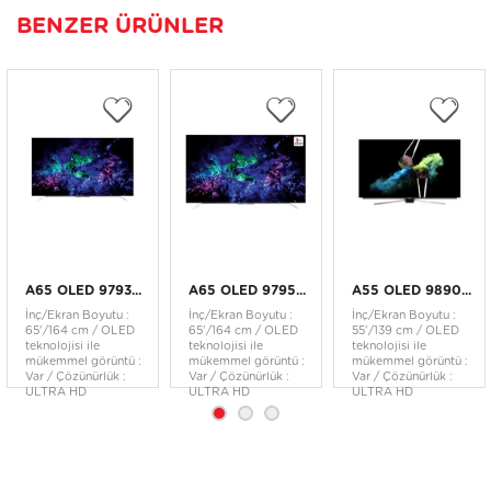
BENZER ÜRÜNLER
A65 OLED 9793...
A65 OLED 9795...
A55 OLED 9890...
İnç/Ekran Boyutu :
İnç/Ekran Boyutu :
İnç/Ekran Boyutu :
65'/164 cm / OLED
65'/164 cm / OLED
55'/139 cm / OLED
teknolojisi ile
teknolojisi ile
teknolojisi ile
mükemmel görüntü :
mükemmel görüntü :
mükemmel görüntü :
Var / Çözünürlük :
Var / Çözünürlük :
Var / Çözünürlük :
ULTRA HD
ULTRA HD
ULTRA HD