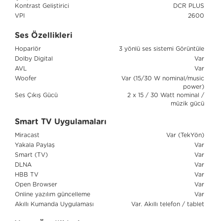
Kontrast Geliştirici
DCR PLUS
VPI
2600
Ses Özellikleri
Hoparlör
3 yönlü ses sistemi Görüntüle
Dolby Digital
Var
AVL
Var
Woofer
Var (15/30 W nominal/music
power)
Ses Çıkış Gücü
2 x 15 / 30 Watt nominal /
müzik gücü
Smart TV Uygulamaları
Miracast
Var (TekYön)
Yakala Paylaş
Var
Smart (TV)
Var
DLNA
Var
HBB TV
Var
Open Browser
Var
Online yazılım güncelleme
Var
Akıllı Kumanda Uygulaması
Var. Akıllı telefon / tablet