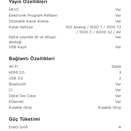
Yayın Özellikleri
HEVC
Var
Elektronik Program Rehberi
Var
Otomatik Kanal Arama
Var
Kanal Hafızası
100 Analog / 1000 T / 1000 T2
/ 1000 C / 6000 S2 / AV
Dijital yayında dil ve altyazı
Var
desteği
USB Kayıt
Var
Bağlantı Özellikleri
Wi-Fi
Dahili
HDMI 2.0
3
USB 3.0
2
Bluetooth
Var
CI
Var
Dijital Ses Çıkışı
Var
Ethernet
Var
Kulaklık Girişi
Kulaklık Girişi
Güç Tüketimi
Enerji Sınıfı
A