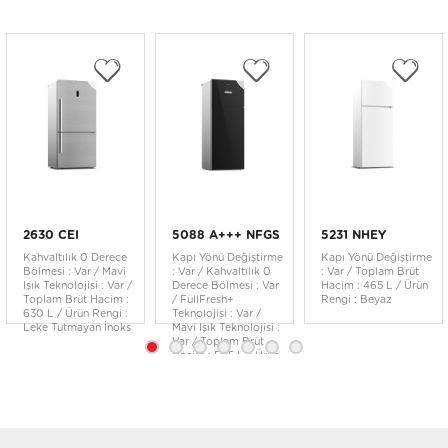
2630 CEI
5088 A+++ NFGS
5231 NHEY
Kahvaltılık 0 Derece
Kapı Yönü Değiştirme
Kapı Yönü Değiştirme
Bölmesi : Var / Mavi
: Var / Kahvaltılık 0
: Var / Toplam Brüt
Işık Teknolojisi : Var /
Derece Bölmesi : Var
Hacim : 465 L / Ürün
Toplam Brüt Hacim :
/ FullFresh+
Rengi : Beyaz
630 L / Ürün Rengi :
Teknolojisi : Var /
Leke Tutmayan İnoks
Mavi Işık Teknolojisi :
Var / Toplam Brüt
Hacim : 505 L / Ürün
Rengi : Siyah Cam