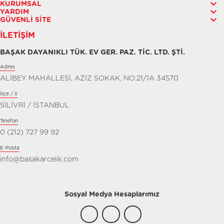
KURUMSAL
YARDIM
GÜVENLI SITE
İLETIŞIM
BAŞAK DAYANIKLI TÜK. EV GER. PAZ. TİC. LTD. ŞTİ.
Adres
ALİBEY MAHALLESİ, AZİZ SOKAK, NO:21/1A 34570
İlçe / İl
SİLİVRİ / İSTANBUL
Telefon
0 (212) 727 99 92
E-Posta
info@basakarcelik.com
Sosyal Medya Hesaplarımız