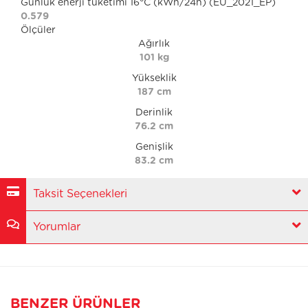
Günlük enerji tüketimi 16°C (kWh/24h) (EU_2021_EP)
0.579
Ölçüler
Ağırlık
101 kg
Yükseklik
187 cm
Derinlik
76.2 cm
Genişlik
83.2 cm
Taksit Seçenekleri
Yorumlar
BENZER ÜRÜNLER