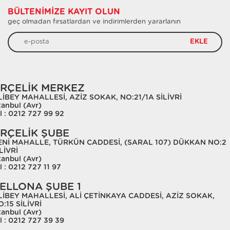
BÜLTENIMIZE KAYIT OLUN
geç olmadan fırsatlardan ve indirimlerden yararlanın
EKLE
RÇELİK MERKEZ
LİBEY MAHALLESİ, AZİZ SOKAK, NO:21/1A SİLİVRİ
tanbul (Avr)
l : 0212 727 99 92
RÇELİK ŞUBE
ENİ MAHALLE, TÜRKÜN CADDESİ, (SARAL 107) DÜKKAN NO:2
LİVRİ
tanbul (Avr)
l : 0212 727 11 97
ELLONA ŞUBE 1
LİBEY MAHALLESİ, ALİ ÇETİNKAYA CADDESİ, AZİZ SOKAK,
:15 SİLİVRİ
tanbul (Avr)
l : 0212 727 39 39