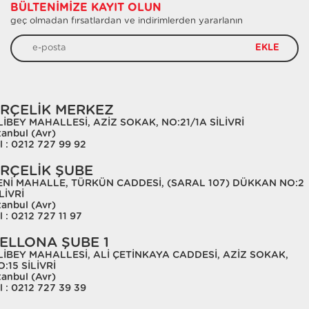
BÜLTENIMIZE KAYIT OLUN
geç olmadan fırsatlardan ve indirimlerden yararlanın
EKLE
RÇELİK MERKEZ
LİBEY MAHALLESİ, AZİZ SOKAK, NO:21/1A SİLİVRİ
tanbul (Avr)
l : 0212 727 99 92
RÇELİK ŞUBE
ENİ MAHALLE, TÜRKÜN CADDESİ, (SARAL 107) DÜKKAN NO:2
LİVRİ
tanbul (Avr)
l : 0212 727 11 97
ELLONA ŞUBE 1
LİBEY MAHALLESİ, ALİ ÇETİNKAYA CADDESİ, AZİZ SOKAK,
:15 SİLİVRİ
tanbul (Avr)
l : 0212 727 39 39