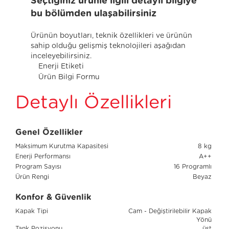
Seçtiğiniz ürünle ilgili detaylı bilgiye
bu bölümden ulaşabilirsiniz
Ürünün boyutları, teknik özellikleri ve ürünün
sahip olduğu gelişmiş teknolojileri aşağıdan
inceleyebilirsiniz.
Enerji Etiketi
Ürün Bilgi Formu
Detaylı Özellikleri
Genel Özellikler
Maksimum Kurutma Kapasitesi
8 kg
Enerji Performansı
A++
Program Sayısı
16 Programlı
Ürün Rengi
Beyaz
Konfor & Güvenlik
Kapak Tipi
Cam - Değiştirilebilir Kapak
Yönü
Tank Pozisyonu
üst