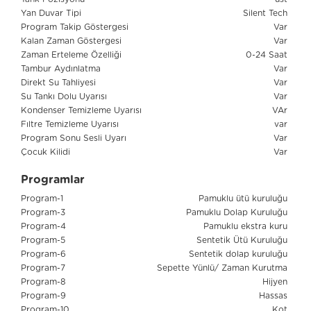
Yan Duvar Tipi
Silent Tech
Program Takip Göstergesi
Var
Kalan Zaman Göstergesi
Var
Zaman Erteleme Özelliği
0-24 Saat
Tambur Aydınlatma
Var
Direkt Su Tahliyesi
Var
Su Tankı Dolu Uyarısı
Var
Kondenser Temizleme Uyarısı
VAr
Fıltre Temizleme Uyarısı
var
Program Sonu Sesli Uyarı
Var
Çocuk Kilidi
Var
Programlar
Program-1
Pamuklu ütü kuruluğu
Program-3
Pamuklu Dolap Kuruluğu
Program-4
Pamuklu ekstra kuru
Program-5
Sentetik Ütü Kuruluğu
Program-6
Sentetik dolap kuruluğu
Program-7
Sepette Yünlü/ Zaman Kurutma
Program-8
Hijyen
Program-9
Hassas
Program-10
Kot