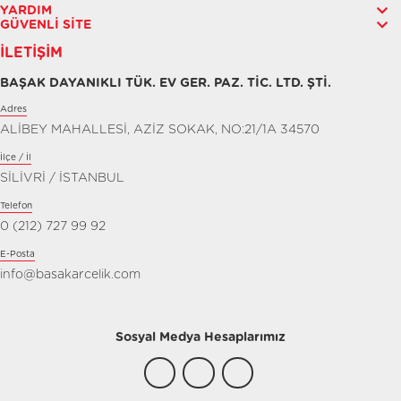
YARDIM
GÜVENLI SITE
İLETIŞIM
BAŞAK DAYANIKLI TÜK. EV GER. PAZ. TİC. LTD. ŞTİ.
Adres
ALİBEY MAHALLESİ, AZİZ SOKAK, NO:21/1A 34570
İlçe / İl
SİLİVRİ / İSTANBUL
Telefon
0 (212) 727 99 92
E-Posta
info@basakarcelik.com
Sosyal Medya Hesaplarımız