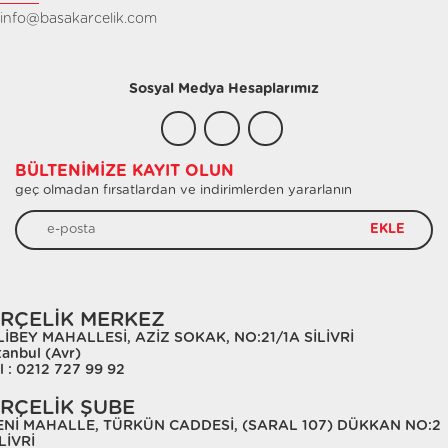
info@basakarcelik.com
Sosyal Medya Hesaplarımız
BÜLTENIMIZE KAYIT OLUN
geç olmadan fırsatlardan ve indirimlerden yararlanın
EKLE
RÇELİK MERKEZ
LİBEY MAHALLESİ, AZİZ SOKAK, NO:21/1A SİLİVRİ
tanbul (Avr)
l : 0212 727 99 92
RÇELİK ŞUBE
ENİ MAHALLE, TÜRKÜN CADDESİ, (SARAL 107) DÜKKAN NO:2
LİVRİ