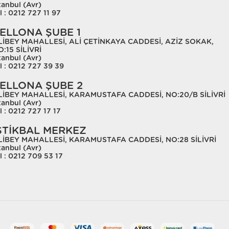
tanbul (Avr)
l : 0212 727 11 97
ELLONA ŞUBE 1
LİBEY MAHALLESİ, ALİ ÇETİNKAYA CADDESİ, AZİZ SOKAK,
:15 SİLİVRİ
tanbul (Avr)
l : 0212 727 39 39
ELLONA ŞUBE 2
LİBEY MAHALLESİ, KARAMUSTAFA CADDESİ, NO:20/B SİLİVRİ
tanbul (Avr)
l : 0212 727 17 17
STİKBAL MERKEZ
LİBEY MAHALLESİ, KARAMUSTAFA CADDESİ, NO:28 SİLİVRİ
tanbul (Avr)
l : 0212 709 53 17