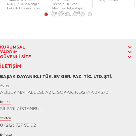
Toplam Brüt Hacim :
/ FullFresh+
Rengi : Beyaz
630 L / Ürün Rengi :
Teknolojisi : Var /
Leke Tutmayan İnoks
Mavi Işık Teknolojisi :
Var / Toplam Brüt
Hacim : 505 L / Ürün
Rengi : Siyah Cam
KURUMSAL
YARDIM
GÜVENLI SITE
İLETIŞIM
BAŞAK DAYANIKLI TÜK. EV GER. PAZ. TİC. LTD. ŞTİ.
Adres
ALİBEY MAHALLESİ, AZİZ SOKAK, NO:21/1A 34570
İlçe / İl
SİLİVRİ / İSTANBUL
Telefon
0 (212) 727 99 92
E-Posta