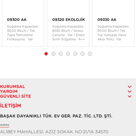
09300 AA
09320 EKOLOJİK
09330 AA
Soğutma Kapasitesi :
Soğutma Kapasitesi :
Soğutma Kapasitesi :
9000 Btu/h / Tek
8530 Btu/h / Sessiz
9000 Btu/h / Tek
Tuşla Temizleme
Çalışma : Var / Enerji
Tuş Yumuşak Hava
Fonksiyonu : Var
Sınıfı-Soğutma : A++
Akışı Yönü : Var
KURUMSAL
YARDIM
GÜVENLI SITE
İLETIŞIM
BAŞAK DAYANIKLI TÜK. EV GER. PAZ. TİC. LTD. ŞTİ.
Adres
ALİBEY MAHALLESİ, AZİZ SOKAK, NO:21/1A 34570