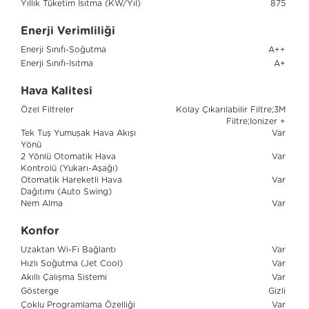
Yıllık Tüketim Isıtma (KW/Yıl)
875
Enerji Verimliliği
Enerji Sınıfı-Soğutma
A++
Enerji Sınıfı-Isıtma
A+
Hava Kalitesi
Özel Filtreler
Kolay Çıkarılabilir Filtre;3M
Filtre;Ionizer +
Tek Tuş Yumuşak Hava Akışı
Var
Yönü
2 Yönlü Otomatik Hava
Var
Kontrolü (Yukarı-Aşağı)
Otomatik Hareketli Hava
Var
Dağıtımı (Auto Swing)
Nem Alma
Var
Konfor
Uzaktan Wi-Fi Bağlantı
Var
Hızlı Soğutma (Jet Cool)
Var
Akıllı Çalışma Sistemi
Var
Gösterge
Gizli
Çoklu Programlama Özelliği
Var