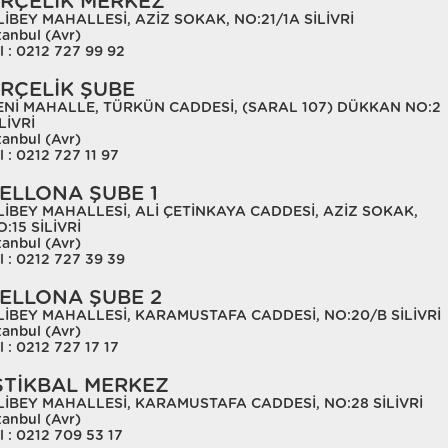
RÇELİK MERKEZ
LİBEY MAHALLESİ, AZİZ SOKAK, NO:21/1A SİLİVRİ
tanbul (Avr)
l : 0212 727 99 92
RÇELİK ŞUBE
ENİ MAHALLE, TÜRKÜN CADDESİ, (SARAL 107) DÜKKAN NO:2
LİVRİ
tanbul (Avr)
l : 0212 727 11 97
ELLONA ŞUBE 1
LİBEY MAHALLESİ, ALİ ÇETİNKAYA CADDESİ, AZİZ SOKAK,
:15 SİLİVRİ
tanbul (Avr)
l : 0212 727 39 39
ELLONA ŞUBE 2
LİBEY MAHALLESİ, KARAMUSTAFA CADDESİ, NO:20/B SİLİVRİ
tanbul (Avr)
l : 0212 727 17 17
STİKBAL MERKEZ
LİBEY MAHALLESİ, KARAMUSTAFA CADDESİ, NO:28 SİLİVRİ
tanbul (Avr)
l : 0212 709 53 17