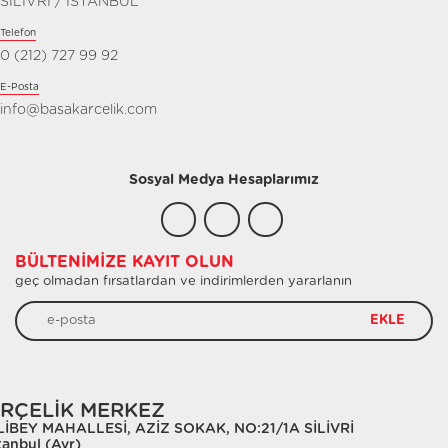
SİLİVRİ / İSTANBUL
Telefon
0 (212) 727 99 92
E-Posta
info@basakarcelik.com
Sosyal Medya Hesaplarımız
BÜLTENIMIZE KAYIT OLUN
geç olmadan fırsatlardan ve indirimlerden yararlanın
EKLE
RÇELİK MERKEZ
LİBEY MAHALLESİ, AZİZ SOKAK, NO:21/1A SİLİVRİ
tanbul (Avr)