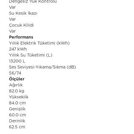
Dengesiz Yük Kontrolü
Var
Su Kesik İkazı
Var
Çocuk Kilidi
Var
Performans
Yıllık Elektrik Tüketimi (kWh)
247 kWh
Yıllık Su Tüketimi (L)
13200 L
Ses Seviyesi-Yıkama/Sıkma (dB)
56/74
Ölçüler
Ağırlık
82.0 kg
Yükseklik
84.0 cm
Genişlik
60.0 cm
Derinlik
62.5 cm