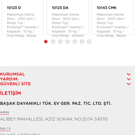
10123 D
10123 DA
10143 CMK
Maksimum Sıkma
Maksimum Sıkma
Maksimum Sıkma
Devri : 1200 rpm /
Devri : 1200 rpm /
Devri : 1400 rpm /
Motor Tipi :
Motor Tipi :
Motor Tipi :
ProSmart™ Inverter /
ProSmart™ Inverter /
ProSmart™ Inverter /
Kapasite : 10 kg /
Kapasite : 10 kg /
Kapasite : 10 kg /
Ürün Rengi : Beyaz
Ürün Rengi : Antrasit
Ürün Rengi : Beyaz
KURUMSAL
YARDIM
GÜVENLI SITE
İLETIŞIM
BAŞAK DAYANIKLI TÜK. EV GER. PAZ. TİC. LTD. ŞTİ.
Adres
ALİBEY MAHALLESİ, AZİZ SOKAK, NO:21/1A 34570
İlçe / İl