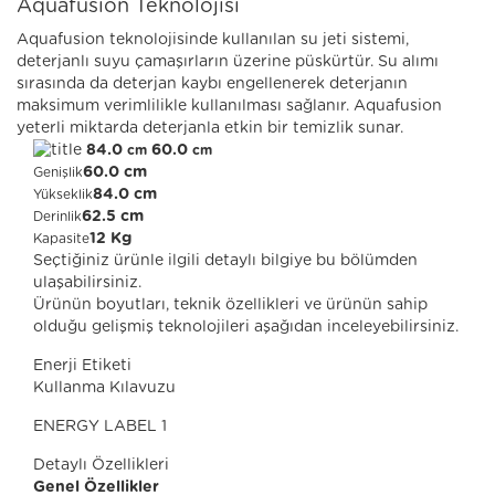
Aquafusion Teknolojisi
Aquafusion teknolojisinde kullanılan su jeti sistemi,
deterjanlı suyu çamaşırların üzerine püskürtür. Su alımı
sırasında da deterjan kaybı engellenerek deterjanın
maksimum verimlilikle kullanılması sağlanır. Aquafusion
yeterli miktarda deterjanla etkin bir temizlik sunar.
84.0
60.0
cm
cm
60.0 cm
Genişlik
84.0 cm
Yükseklik
62.5 cm
Derinlik
12 Kg
Kapasite
Seçtiğiniz ürünle ilgili detaylı bilgiye bu bölümden
ulaşabilirsiniz.
Ürünün boyutları, teknik özellikleri ve ürünün sahip
olduğu gelişmiş teknolojileri aşağıdan inceleyebilirsiniz.
Enerji Etiketi
Kullanma Kılavuzu
ENERGY LABEL 1
Detaylı Özellikleri
Genel Özellikler