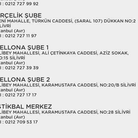
l : 0212 727 99 92
RÇELİK ŞUBE
ENİ MAHALLE, TÜRKÜN CADDESİ, (SARAL 107) DÜKKAN NO:2
LİVRİ
tanbul (Avr)
l : 0212 727 11 97
ELLONA ŞUBE 1
LİBEY MAHALLESİ, ALİ ÇETİNKAYA CADDESİ, AZİZ SOKAK,
:15 SİLİVRİ
tanbul (Avr)
l : 0212 727 39 39
ELLONA ŞUBE 2
LİBEY MAHALLESİ, KARAMUSTAFA CADDESİ, NO:20/B SİLİVRİ
tanbul (Avr)
l : 0212 727 17 17
STİKBAL MERKEZ
LİBEY MAHALLESİ, KARAMUSTAFA CADDESİ, NO:28 SİLİVRİ
tanbul (Avr)
l : 0212 709 53 17