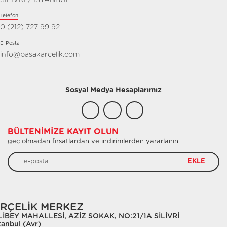
SİLİVRİ / İSTANBUL
Telefon
0 (212) 727 99 92
E-Posta
info@basakarcelik.com
Sosyal Medya Hesaplarımız
BÜLTENIMIZE KAYIT OLUN
geç olmadan fırsatlardan ve indirimlerden yararlanın
EKLE
RÇELİK MERKEZ
LİBEY MAHALLESİ, AZİZ SOKAK, NO:21/1A SİLİVRİ
tanbul (Avr)