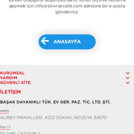
sürekli olduğunu düşünüyorsanız lütfen bizimle iletişime
geçmek için info@silivriarcelik.com adresine bir e-posta
gönderiniz.
ANASAYFA
KURUMSAL
YARDIM
GÜVENLI SITE
İLETIŞIM
BAŞAK DAYANIKLI TÜK. EV GER. PAZ. TİC. LTD. ŞTİ.
Adres
ALİBEY MAHALLESİ, AZİZ SOKAK, NO:21/1A 34570
İlçe / İl