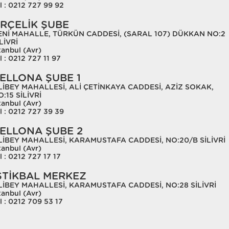
l : 0212 727 99 92
RÇELİK ŞUBE
ENİ MAHALLE, TÜRKÜN CADDESİ, (SARAL 107) DÜKKAN NO:2
LİVRİ
tanbul (Avr)
l : 0212 727 11 97
ELLONA ŞUBE 1
LİBEY MAHALLESİ, ALİ ÇETİNKAYA CADDESİ, AZİZ SOKAK,
:15 SİLİVRİ
tanbul (Avr)
l : 0212 727 39 39
ELLONA ŞUBE 2
LİBEY MAHALLESİ, KARAMUSTAFA CADDESİ, NO:20/B SİLİVRİ
tanbul (Avr)
l : 0212 727 17 17
STİKBAL MERKEZ
LİBEY MAHALLESİ, KARAMUSTAFA CADDESİ, NO:28 SİLİVRİ
tanbul (Avr)
l : 0212 709 53 17