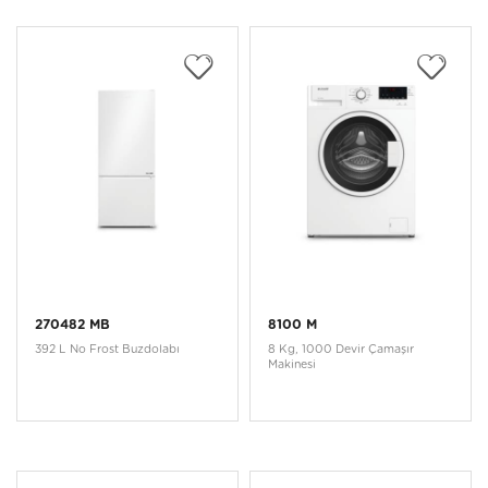
270482 MB
8100 M
392 L No Frost Buzdolabı
8 Kg, 1000 Devir Çamaşır
Makinesi