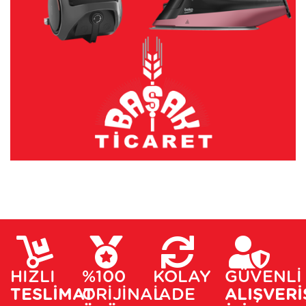
HIZLI
%100
KOLAY
GÜVENLİ
TESLİMAT
ORİJİNAL
İADE
ALIŞVERİ