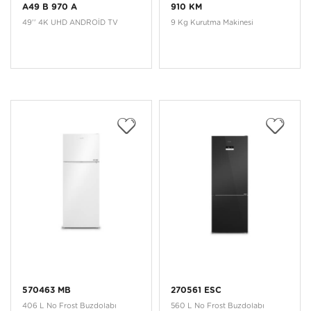
A49 B 970 A
910 KM
49'' 4K UHD ANDROİD TV
9 Kg Kurutma Makinesi
570463 MB
270561 ESC
406 L No Frost Buzdolabı
560 L No Frost Buzdolabı