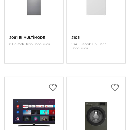
2081 EI MULTİMODE
2105
8 Bölmeli Derin Dondurucu
104 L Sandık Tipi Derin
Dondurucu