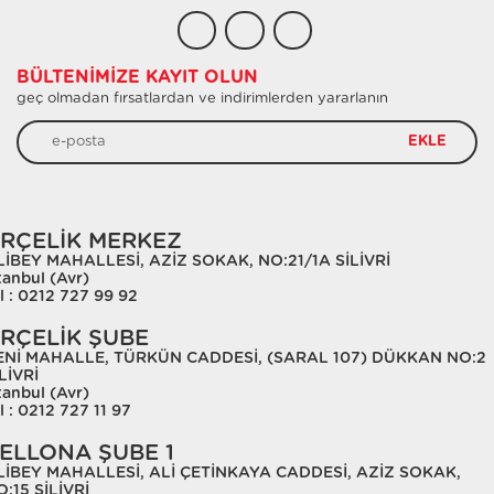
BÜLTENIMIZE KAYIT OLUN
geç olmadan fırsatlardan ve indirimlerden yararlanın
EKLE
RÇELİK MERKEZ
LİBEY MAHALLESİ, AZİZ SOKAK, NO:21/1A SİLİVRİ
tanbul (Avr)
l : 0212 727 99 92
RÇELİK ŞUBE
ENİ MAHALLE, TÜRKÜN CADDESİ, (SARAL 107) DÜKKAN NO:2
LİVRİ
tanbul (Avr)
l : 0212 727 11 97
ELLONA ŞUBE 1
LİBEY MAHALLESİ, ALİ ÇETİNKAYA CADDESİ, AZİZ SOKAK,
:15 SİLİVRİ