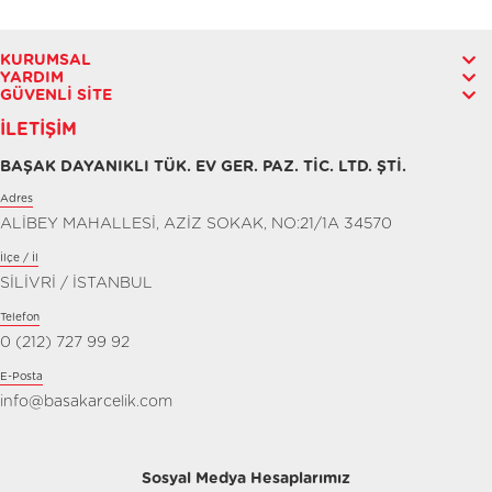
KURUMSAL
YARDIM
GÜVENLI SITE
İLETIŞIM
BAŞAK DAYANIKLI TÜK. EV GER. PAZ. TİC. LTD. ŞTİ.
Adres
ALİBEY MAHALLESİ, AZİZ SOKAK, NO:21/1A 34570
İlçe / İl
SİLİVRİ / İSTANBUL
Telefon
0 (212) 727 99 92
E-Posta
info@basakarcelik.com
Sosyal Medya Hesaplarımız