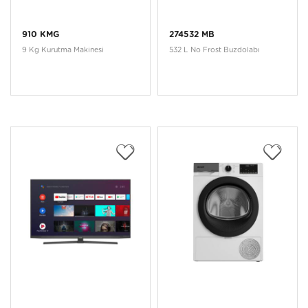
910 KMG
274532 MB
9 Kg Kurutma Makinesi
532 L No Frost Buzdolabı