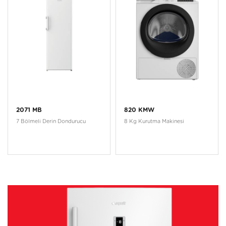
2071 MB
820 KMW
7 Bölmeli Derin Dondurucu
8 Kg Kurutma Makinesi